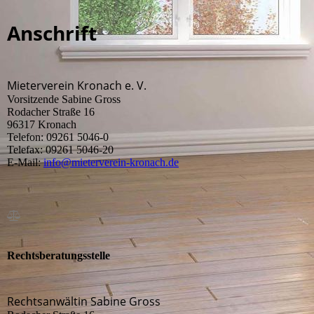
Anschrift
Mieterverein Kronach e. V.
Vorsitzende Sabine Gross
Rodacher Straße 16
96317 Kronach
Telefon: 09261 5046-0
Telefax: 09261 5046-20
E-Mail:
info@mieterverein-kronach.de
Rechtsberatungsstelle
Rechtsanwältin Sabine Gross