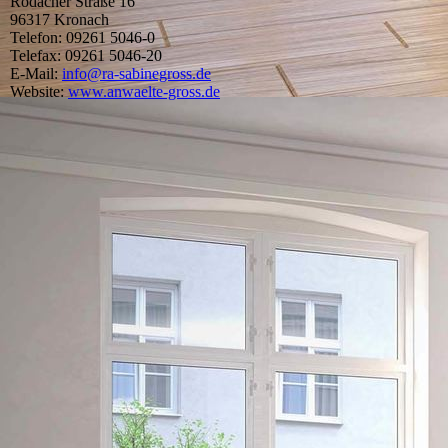
Rodacher Straße 16
96317 Kronach
Telefon: 09261 5046-0
Telefax: 09261 5046-20
E-Mail:
info@ra-sabinegross.de
Website:
www.anwaelte-gross.de